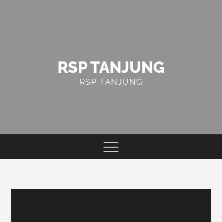
Skip
to
content
RSP TANJUNG
RSP TANJUNG