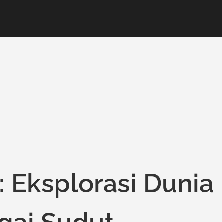
 Eksplorasi Dunia
agai Sudut