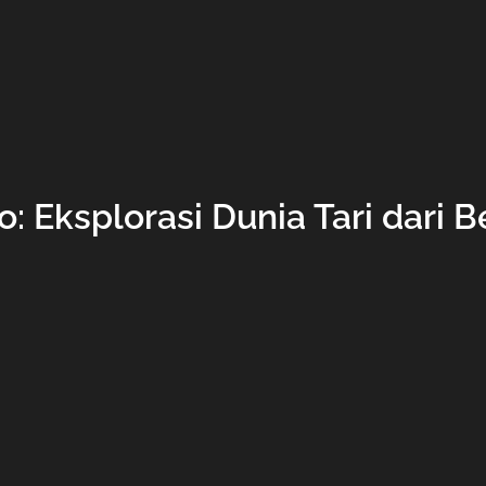
 Eksplorasi Dunia Tari dari 