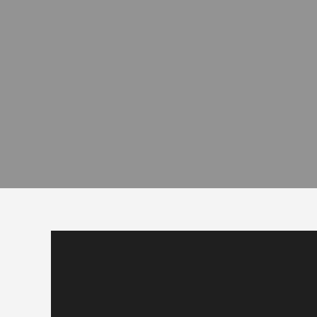
Skip
to
content