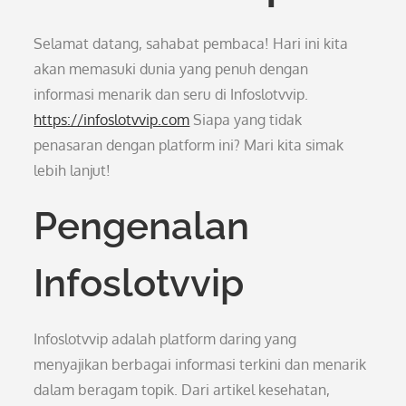
Selamat datang, sahabat pembaca! Hari ini kita
akan memasuki dunia yang penuh dengan
informasi menarik dan seru di Infoslotvvip.
https://infoslotvvip.com
Siapa yang tidak
penasaran dengan platform ini? Mari kita simak
lebih lanjut!
Pengenalan
Infoslotvvip
Infoslotvvip adalah platform daring yang
menyajikan berbagai informasi terkini dan menarik
dalam beragam topik. Dari artikel kesehatan,