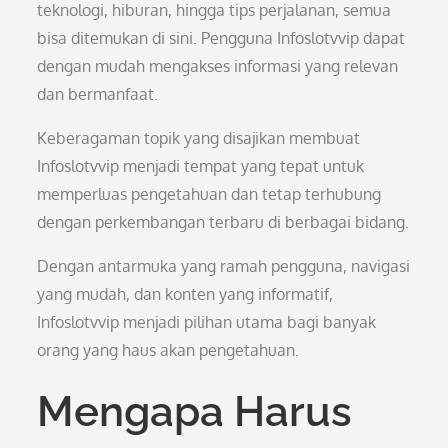
teknologi, hiburan, hingga tips perjalanan, semua
bisa ditemukan di sini. Pengguna Infoslotvvip dapat
dengan mudah mengakses informasi yang relevan
dan bermanfaat.
Keberagaman topik yang disajikan membuat
Infoslotvvip menjadi tempat yang tepat untuk
memperluas pengetahuan dan tetap terhubung
dengan perkembangan terbaru di berbagai bidang.
Dengan antarmuka yang ramah pengguna, navigasi
yang mudah, dan konten yang informatif,
Infoslotvvip menjadi pilihan utama bagi banyak
orang yang haus akan pengetahuan.
Mengapa Harus