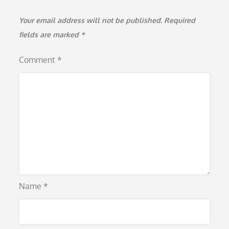
Your email address will not be published.
Required
fields are marked
*
Comment
*
Name
*