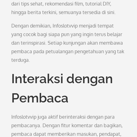
dari tips sehat, rekomendasi film, tutorial DIY,
hingga berita terkini, semuanya tersedia di sini.
Dengan demikian, Infoslotvvip menjadi tempat
yang cocok bagi siapa pun yang ingin terus belajar
dan terinspirasi. Setiap kunjungan akan membawa
pembaca pada petualangan pengetahuan yang tak
terduga.
Interaksi dengan
Pembaca
Infoslotvvip juga aktif berinteraksi dengan para
pembacanya. Dengan fitur komentar dan bagikan,
pembaca dapat memberikan masukan, pendapat,