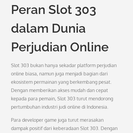
Peran Slot 303
dalam Dunia
Perjudian Online
Slot 303 bukan hanya sekadar platform perjudian
online biasa, namun juga menjadi bagian dari
ekosistem permainan yang berkembang pesat.
Dengan memberikan akses mudah dan cepat
kepada para pemain, Slot 303 turut mendorong
pertumbuhan industri judi online di Indonesia.
Para developer game juga turut merasakan
dampak positif dari keberadaan Slot 303. Dengan