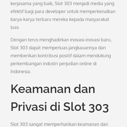
kerjasama yang baik, Slot 303 menjadi media yang
efektif bagi para developer untuk memperkenalkan
karya-karya terbaru mereka kepada masyarakat
luas.
Dengan terus menghadirkan inovasi-inovasi baru,
Slot 303 dapat memperluas jangkauannya dan
memberikan kontribusi positif dalam mendukung
perkembangan industri perjudian online di
Indonesia.
Keamanan dan
Privasi di Slot 303
Slot 303 sangat memperhatikan keamanan dan