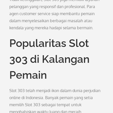
pelanggan yang responsif dan profesional. Para
agen customer service siap membantu pemain
dalam menyelesaikan berbagai masalah atau
kendala yang mereka hadapi selama bermain.
Popularitas Slot
303 di Kalangan
Pemain
Slot 303 telah menjadi ikon dalam dunia perjudian
online di Indonesia. Banyak pemain yang setia
memilih Slot 303 sebagai tempat untuk
menghabiskan waktu luang dan meraih