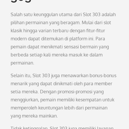
Salah satu keunggulan utama dari Slot 303 adalah
pilihan permainan yang beragam. Mulai dari slot
klasik hingga varian terbaru dengan fitur-fitur
modern dapat ditemukan di platform ini. Para
pemain dapat menikmati sensasi bermain yang
berbeda setiap kali mereka masuk ke dalam
permainan.
Selain itu, Slot 303 juga menawarkan bonus-bonus
menarik yang dapat dinikmati oleh para member
setia mereka. Dengan promosi-promosi yang
menggiurkan, pemain memiliki kesempatan untuk
memperoleh keuntungan lebih dari permainan
yang mereka mainkan.
Tidak ketinggalan, Slot 303 juga memiliki layanan