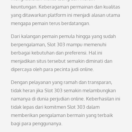
keuntungan. Keberagaman permainan dan kualitas
yang ditawarkan platform ini menjadi alasan utama
mengapa pemain terus berdatangan.
Dari kalangan pemain pemula hingga yang sudah
berpengalaman, Slot 303 mampu memenuhi
berbagai kebutuhan dan preferensi. Hal ini
menjadikan situs tersebut semakin diminati dan
dipercaya oleh para pecinta judi online.
Dengan pelayanan yang ramah dan transparan,
tidak heran jika Slot 303 semakin melambungkan
namanya di dunia perjudian online. Keberhasilan ini
tidak lepas dari komitmen Slot 303 dalam
memberikan pengalaman bermain yang terbaik
bagi para penggunanya.