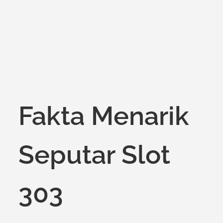
Fakta Menarik
Seputar Slot
303