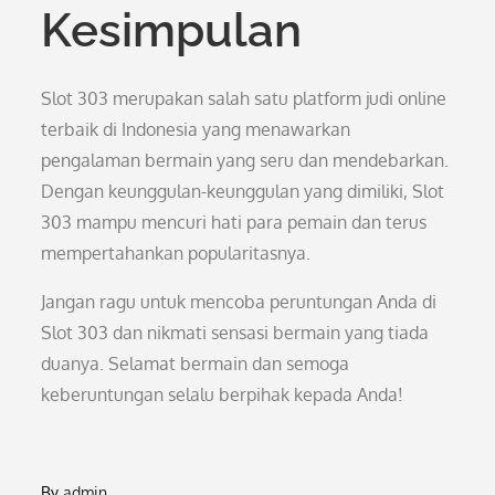
Kesimpulan
Slot 303 merupakan salah satu platform judi online
terbaik di Indonesia yang menawarkan
pengalaman bermain yang seru dan mendebarkan.
Dengan keunggulan-keunggulan yang dimiliki, Slot
303 mampu mencuri hati para pemain dan terus
mempertahankan popularitasnya.
Jangan ragu untuk mencoba peruntungan Anda di
Slot 303 dan nikmati sensasi bermain yang tiada
duanya. Selamat bermain dan semoga
keberuntungan selalu berpihak kepada Anda!
By
admin