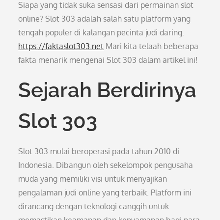
Siapa yang tidak suka sensasi dari permainan slot
online? Slot 303 adalah salah satu platform yang
tengah populer di kalangan pecinta judi daring.
https://faktaslot303.net
Mari kita telaah beberapa
fakta menarik mengenai Slot 303 dalam artikel ini!
Sejarah Berdirinya
Slot 303
Slot 303 mulai beroperasi pada tahun 2010 di
Indonesia. Dibangun oleh sekelompok pengusaha
muda yang memiliki visi untuk menyajikan
pengalaman judi online yang terbaik. Platform ini
dirancang dengan teknologi canggih untuk