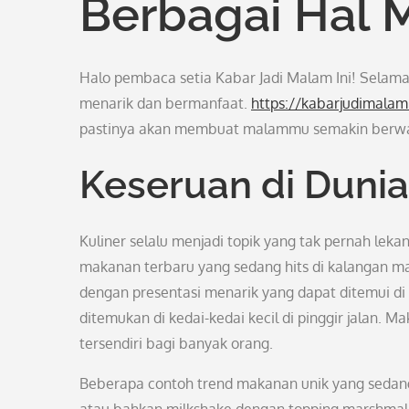
Berbagai Hal 
Halo pembaca setia Kabar Jadi Malam Ini! Selama
menarik dan bermanfaat.
https://kabarjudimalam
pastinya akan membuat malammu semakin berwarn
Keseruan di Dunia
Kuliner selalu menjadi topik yang tak pernah lek
makanan terbaru yang sedang hits di kalangan m
dengan presentasi menarik yang dapat ditemui di 
ditemukan di kedai-kedai kecil di pinggir jalan. 
tersendiri bagi banyak orang.
Beberapa contoh trend makanan unik yang sedang p