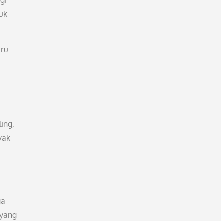
gi
uk
aru
ing,
yak
ga
 yang