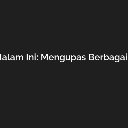
Malam Ini: Mengupas Berbagai