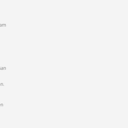
lam
san
an.
en