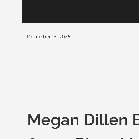
Posted
December 13, 2025
on
Megan Dillen 