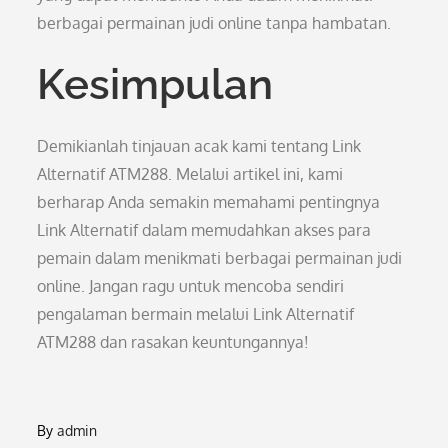
berbagai permainan judi online tanpa hambatan.
Kesimpulan
Demikianlah tinjauan acak kami tentang Link
Alternatif ATM288. Melalui artikel ini, kami
berharap Anda semakin memahami pentingnya
Link Alternatif dalam memudahkan akses para
pemain dalam menikmati berbagai permainan judi
online. Jangan ragu untuk mencoba sendiri
pengalaman bermain melalui Link Alternatif
ATM288 dan rasakan keuntungannya!
By
admin