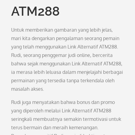
ATM288
Untuk memberikan gambaran yang lebih jelas,
mari kita dengarkan pengalaman seorang pemain
yang telah menggunakan Link Alternatif ATM288.
Rudi, seorang penggemar judi online, bercerita
bahwa sejak menggunakan Link Alternatif ATM288,
ia merasa lebih leluasa dalam menjelajahi berbagai
permainan yang tersedia tanpa terkendala oleh
masalah akses.
Rudi juga menyatakan bahwa bonus dan promo
yang diperoleh melalui Link Alternatif ATM288
seringkali membuatnya semakin termotivasi untuk
terus bermain dan meraih kemenangan.