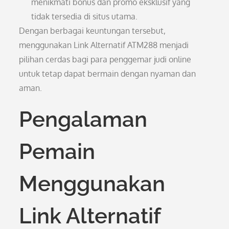
menikmati bonus dan promo eksklusif yang
tidak tersedia di situs utama.
Dengan berbagai keuntungan tersebut,
menggunakan Link Alternatif ATM288 menjadi
pilihan cerdas bagi para penggemar judi online
untuk tetap dapat bermain dengan nyaman dan
aman.
Pengalaman
Pemain
Menggunakan
Link Alternatif