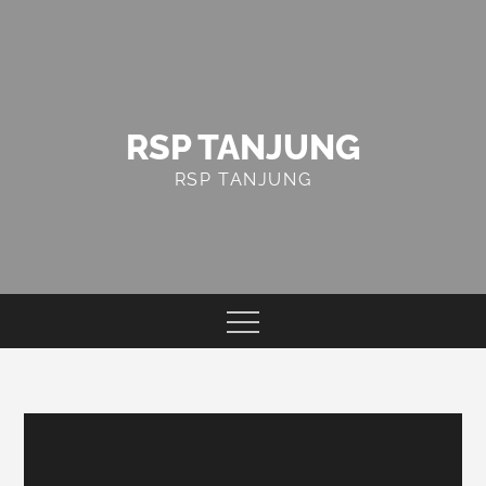
Skip
to
content
RSP TANJUNG
RSP TANJUNG