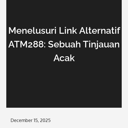
Menelusuri Link Alternatif
ATM288: Sebuah Tinjauan
Acak
Posted
December 15, 2025