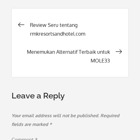
Post
Review Seru tentang
rmkresortsandhotel.com
navigation
Menemukan Alternatif Terbaik untuk
MOLE33
Leave a Reply
Your email address will not be published.
Required
fields are marked
*
Comment
*