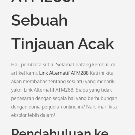
Sebuah
Tinjauan Acak
Hai, pembaca setia! Selamat datang kembali di
artikel kami.
Link Alternatif ATM288
Kali ini kita
akan membahas tentang sesuatu yang menarik,
yakni Link Alternatif ATM288. Siapa yang tidak
penasaran dengan segala hal yang berhubungan
dengan dunia perjudian online ini? Nah, mari kita
eksplor lebih dalam!
Pendahuluan ke