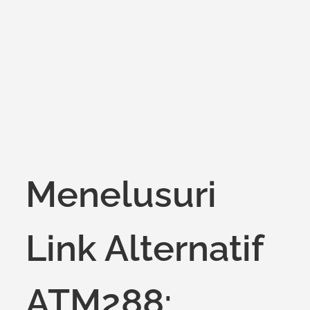
on
Menelusuri
Link Alternatif
ATM288: