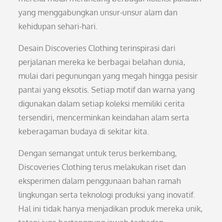
yang menggabungkan unsur-unsur alam dan
kehidupan sehari-hari.
Desain Discoveries Clothing terinspirasi dari
perjalanan mereka ke berbagai belahan dunia,
mulai dari pegunungan yang megah hingga pesisir
pantai yang eksotis. Setiap motif dan warna yang
digunakan dalam setiap koleksi memiliki cerita
tersendiri, mencerminkan keindahan alam serta
keberagaman budaya di sekitar kita.
Dengan semangat untuk terus berkembang,
Discoveries Clothing terus melakukan riset dan
eksperimen dalam penggunaan bahan ramah
lingkungan serta teknologi produksi yang inovatif.
Hal ini tidak hanya menjadikan produk mereka unik,