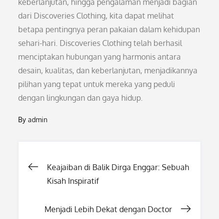
keberlanjutan, hingga pengalaman menjadi bagian
dari Discoveries Clothing, kita dapat melihat
betapa pentingnya peran pakaian dalam kehidupan
sehari-hari. Discoveries Clothing telah berhasil
menciptakan hubungan yang harmonis antara
desain, kualitas, dan keberlanjutan, menjadikannya
pilihan yang tepat untuk mereka yang peduli
dengan lingkungan dan gaya hidup.
By
admin
Post
Keajaiban di Balik Dirga Enggar: Sebuah
Kisah Inspiratif
navigation
Menjadi Lebih Dekat dengan Doctor