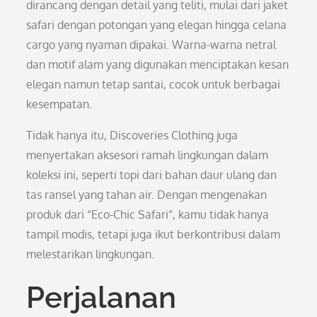
dirancang dengan detail yang teliti, mulai dari jaket
safari dengan potongan yang elegan hingga celana
cargo yang nyaman dipakai. Warna-warna netral
dan motif alam yang digunakan menciptakan kesan
elegan namun tetap santai, cocok untuk berbagai
kesempatan.
Tidak hanya itu, Discoveries Clothing juga
menyertakan aksesori ramah lingkungan dalam
koleksi ini, seperti topi dari bahan daur ulang dan
tas ransel yang tahan air. Dengan mengenakan
produk dari “Eco-Chic Safari”, kamu tidak hanya
tampil modis, tetapi juga ikut berkontribusi dalam
melestarikan lingkungan.
Perjalanan