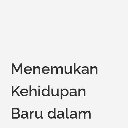
on
Menemukan
Kehidupan
Baru dalam