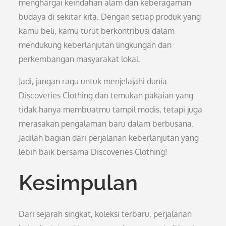
menghargai keindahan alam dan keberagaman
budaya di sekitar kita. Dengan setiap produk yang
kamu beli, kamu turut berkontribusi dalam
mendukung keberlanjutan lingkungan dan
perkembangan masyarakat lokal.
Jadi, jangan ragu untuk menjelajahi dunia
Discoveries Clothing dan temukan pakaian yang
tidak hanya membuatmu tampil modis, tetapi juga
merasakan pengalaman baru dalam berbusana.
Jadilah bagian dari perjalanan keberlanjutan yang
lebih baik bersama Discoveries Clothing!
Kesimpulan
Dari sejarah singkat, koleksi terbaru, perjalanan