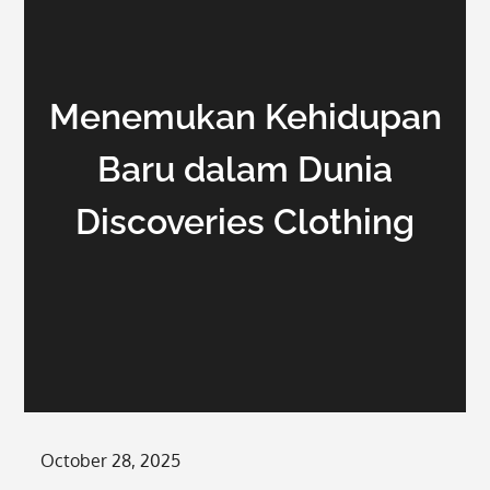
Menemukan Kehidupan
Baru dalam Dunia
Discoveries Clothing
Posted
October 28, 2025