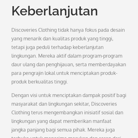
Keberlanjutan
Discoveries Clothing tidak hanya fokus pada desain
yang menarik dan kualitas produk yang tinggi,
tetapi juga peduli terhadap keberlanjutan
lingkungan. Mereka aktif dalam program-program
daur ulang dan penghijauan, serta memberdayakan
para pengrajin lokal untuk menciptakan produk-
produk berkualitas tinggi.
Dengan visi untuk menciptakan dampak positif bagi
masyarakat dan lingkungan sekitar, Discoveries
Clothing terus mengembangkan inisiatif sosial dan
lingkungan yang dapat memberikan manfaat
jangka panjang bagi semua pihak. Mereka juga