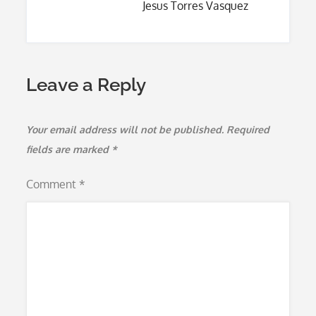
Jesus Torres Vasquez
Leave a Reply
Your email address will not be published.
Required
fields are marked
*
Comment
*