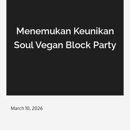
Menemukan Keunikan
Soul Vegan Block Party
Posted
March 10, 2026
on