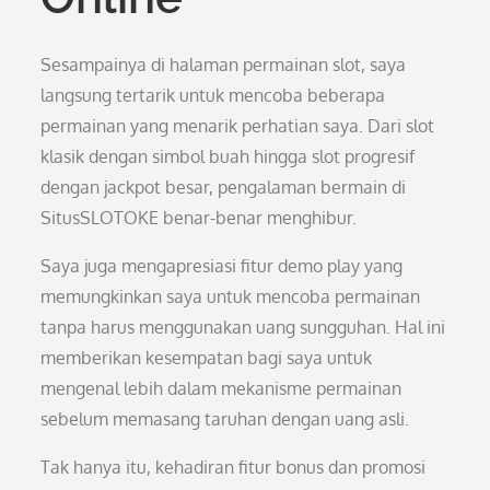
Sesampainya di halaman permainan slot, saya
langsung tertarik untuk mencoba beberapa
permainan yang menarik perhatian saya. Dari slot
klasik dengan simbol buah hingga slot progresif
dengan jackpot besar, pengalaman bermain di
SitusSLOTOKE benar-benar menghibur.
Saya juga mengapresiasi fitur demo play yang
memungkinkan saya untuk mencoba permainan
tanpa harus menggunakan uang sungguhan. Hal ini
memberikan kesempatan bagi saya untuk
mengenal lebih dalam mekanisme permainan
sebelum memasang taruhan dengan uang asli.
Tak hanya itu, kehadiran fitur bonus dan promosi