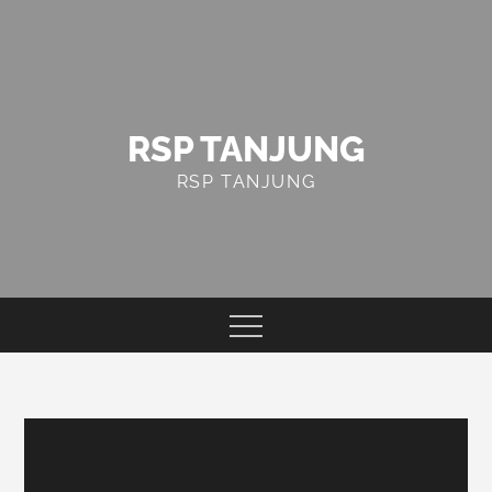
Skip
to
content
RSP TANJUNG
RSP TANJUNG