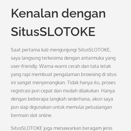
Kenalan dengan
SitusSLOTOKE
Saat pertama kali mengunjungi SitusSLOTOKE,
saya langsung terkesima dengan antarmuka yang
user-friendly. Warna-warni cerah dan tata letak
yang rapi membuat pengalaman browsing di situs
ini sangat menyenangkan. Tidak hanya itu, proses
registrasi pun cepat dan mudah dilakukan. Hanya
dengan beberapa langkah sederhana, akun saya
pun siap digunakan untuk memulai petualangan
bermain slot online.
SitusSLOTOKE juga menawarkan beragam jenis