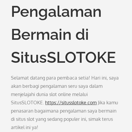
Pengalaman
Bermain di
SitusSLOTOKE
Selamat datang para pembaca setia! Hari ini, saya
akan berbagi pengalaman seru saya dalam
menjelajahi dunia slot online melalui
SitusSLOTOKE.
https://situsslotoke.com
Jika kamu
penasaran bagaimana pengalaman saya bermain
di situs slot yang sedang populer ini, simak terus
artikel ini ya!