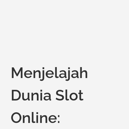
on
Menjelajah
Dunia Slot
Online: