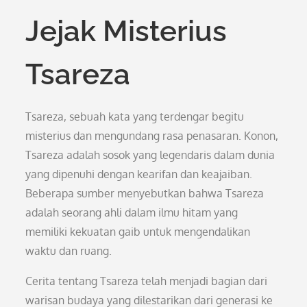
Jejak Misterius
Tsareza
Tsareza, sebuah kata yang terdengar begitu
misterius dan mengundang rasa penasaran. Konon,
Tsareza adalah sosok yang legendaris dalam dunia
yang dipenuhi dengan kearifan dan keajaiban.
Beberapa sumber menyebutkan bahwa Tsareza
adalah seorang ahli dalam ilmu hitam yang
memiliki kekuatan gaib untuk mengendalikan
waktu dan ruang.
Cerita tentang Tsareza telah menjadi bagian dari
warisan budaya yang dilestarikan dari generasi ke