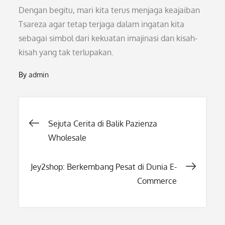
Dengan begitu, mari kita terus menjaga keajaiban
Tsareza agar tetap terjaga dalam ingatan kita
sebagai simbol dari kekuatan imajinasi dan kisah-
kisah yang tak terlupakan.
By
admin
Post
Sejuta Cerita di Balik Pazienza
Wholesale
navigation
Jey2shop: Berkembang Pesat di Dunia E-
Commerce