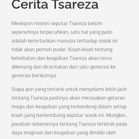
Cerita Tsareza
Meskipun misteri seputar Tsareza belum
sepenuhnya terpecahkan, satu hal yang pasti
adalah ketertarikan manusia terhadap sosok ini
tidak akan pernah pudar. Kisah-kisah tentang
kehebatan dan keajaiban Tsareza akan terus
dikenang dan diceritakan dari satu generasi ke
generasi berikutnya.
Siapa pun yang tertarik untuk menyelami lebih jauh
tentang Tsareza pastinya akan merasakan getaran
magis dan keajaiban yang terkandung dalam setiap
kisah yang berkembang seputar sosok ini. Mungkin,
jawaban sebenarnya tentang Tsareza terletak pada
daya imajinasi dan keajaiban yang dimiliki oleh