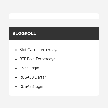
BLOGROLL
Slot Gacor Terpercaya
RTP Pola Terpercaya
JIN33 Login
RUSA33 Daftar
RUSA33 login