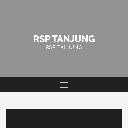
Skip
to
content
RSP TANJUNG
RSP TANJUNG