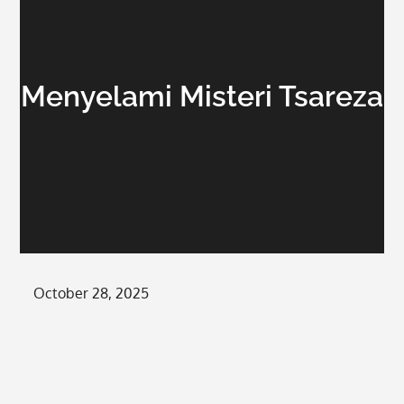
Menyelami Misteri Tsareza
Posted
October 28, 2025
on