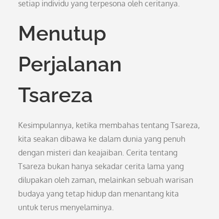
setiap individu yang terpesona oleh ceritanya.
Menutup
Perjalanan
Tsareza
Kesimpulannya, ketika membahas tentang Tsareza,
kita seakan dibawa ke dalam dunia yang penuh
dengan misteri dan keajaiban. Cerita tentang
Tsareza bukan hanya sekadar cerita lama yang
dilupakan oleh zaman, melainkan sebuah warisan
budaya yang tetap hidup dan menantang kita
untuk terus menyelaminya.