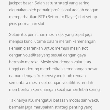
jackpot besar. Salah satu strategi yang sering
digunakan oleh pemain profesional adalah dengan
memperhatikan RTP (Return to Player) dari setiap
jenis permainan slot.
Selain itu, pemilihan mesin slot yang tepat juga
menjadi kunci utama dalam meraih kemenangan.
Pemain disarankan untuk memilih mesin slot
dengan volatilitas yang sesuai dengan gaya
bermain mereka. Mesin slot dengan volatilitas
tinggi cenderung memberikan kemenangan besar
namun dengan frekuensi yang lebih rendah,
sementara mesin slot dengan volatilitas rendah
memberikan kemenangan kecil namun lebih sering.
Tak hanya itu, mengatur batasan modal dan waktu
bermain juga merupakan strategi penting yang