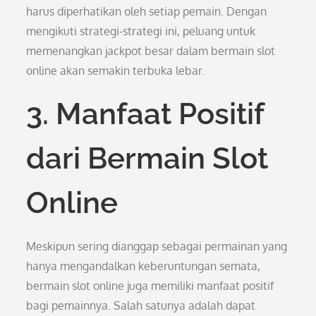
harus diperhatikan oleh setiap pemain. Dengan
mengikuti strategi-strategi ini, peluang untuk
memenangkan jackpot besar dalam bermain slot
online akan semakin terbuka lebar.
3. Manfaat Positif
dari Bermain Slot
Online
Meskipun sering dianggap sebagai permainan yang
hanya mengandalkan keberuntungan semata,
bermain slot online juga memiliki manfaat positif
bagi pemainnya. Salah satunya adalah dapat