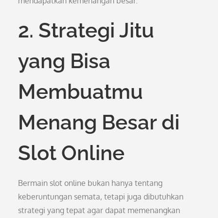
mendapatkan kemenangan besar.
2. Strategi Jitu
yang Bisa
Membuatmu
Menang Besar di
Slot Online
Bermain slot online bukan hanya tentang
keberuntungan semata, tetapi juga dibutuhkan
strategi yang tepat agar dapat memenangkan