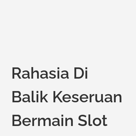
on
Rahasia Di
Balik Keseruan
Bermain Slot