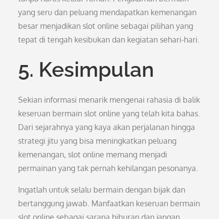
yang seru dan peluang mendapatkan kemenangan
besar menjadikan slot online sebagai pilihan yang
tepat di tengah kesibukan dan kegiatan sehari-hari.
5. Kesimpulan
Sekian informasi menarik mengenai rahasia di balik
keseruan bermain slot online yang telah kita bahas.
Dari sejarahnya yang kaya akan perjalanan hingga
strategi jitu yang bisa meningkatkan peluang
kemenangan, slot online memang menjadi
permainan yang tak pernah kehilangan pesonanya.
Ingatlah untuk selalu bermain dengan bijak dan
bertanggung jawab. Manfaatkan keseruan bermain
slot online sebagai sarana hiburan dan jangan