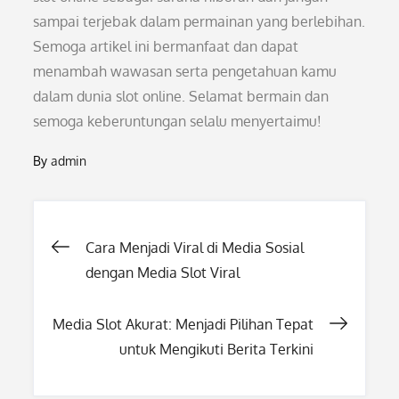
sampai terjebak dalam permainan yang berlebihan.
Semoga artikel ini bermanfaat dan dapat
menambah wawasan serta pengetahuan kamu
dalam dunia slot online. Selamat bermain dan
semoga keberuntungan selalu menyertaimu!
By
admin
Post
Cara Menjadi Viral di Media Sosial
dengan Media Slot Viral
navigation
Media Slot Akurat: Menjadi Pilihan Tepat
untuk Mengikuti Berita Terkini