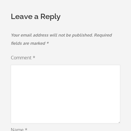
Leave a Reply
Your email address will not be published.
Required
fields are marked
*
Comment
*
Name
*