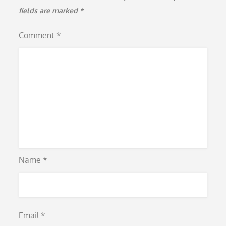
fields are marked
*
Comment
*
Name
*
Email
*