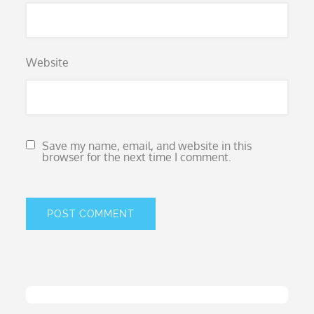
Website
Save my name, email, and website in this
browser for the next time I comment.