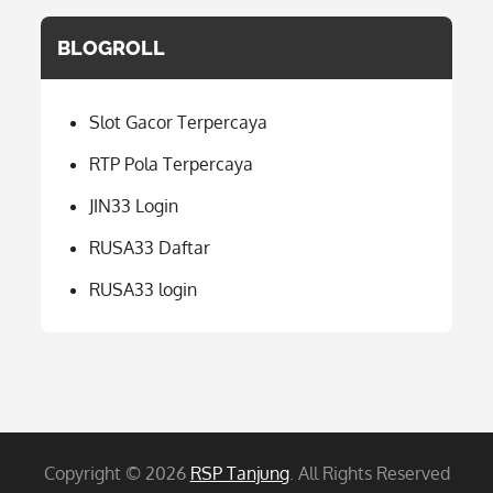
BLOGROLL
Slot Gacor Terpercaya
RTP Pola Terpercaya
JIN33 Login
RUSA33 Daftar
RUSA33 login
Copyright © 2026
RSP Tanjung
. All Rights Reserved