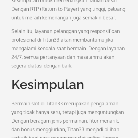
kesempatan untuk memenangkan hadiah besar.
Dengan RTP (Return to Player) yang tinggi, peluang
untuk meraih kemenangan juga semakin besar.
Selain itu, layanan pelanggan yang responsif dan
profesional di Titan33 akan membantumu jika
mengalami kendala saat bermain. Dengan layanan
24/7, semua pertanyaan dan masalahmu akan
segera diatasi dengan baik.
Kesimpulan
Bermain slot di Titan33 merupakan pengalaman
yang tidak hanya seru, tetapi juga menguntungkan.
Dengan beragam jenis permainan, fitur menarik,
dan bonus menggiurkan, Titan33 menjadi pilihan