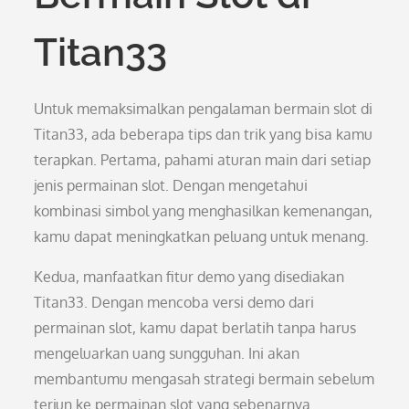
Titan33
Untuk memaksimalkan pengalaman bermain slot di
Titan33, ada beberapa tips dan trik yang bisa kamu
terapkan. Pertama, pahami aturan main dari setiap
jenis permainan slot. Dengan mengetahui
kombinasi simbol yang menghasilkan kemenangan,
kamu dapat meningkatkan peluang untuk menang.
Kedua, manfaatkan fitur demo yang disediakan
Titan33. Dengan mencoba versi demo dari
permainan slot, kamu dapat berlatih tanpa harus
mengeluarkan uang sungguhan. Ini akan
membantumu mengasah strategi bermain sebelum
terjun ke permainan slot yang sebenarnya.