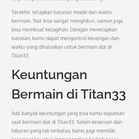
Terakhir, tetapkan batasan modal dan waktu
bermain. Slot bisa sangat menghibur, namun juga
bisa membuat ketagihan. Dengan menetapkan
batasan, kamu dapat mengontrol keuangan dan
waktu yang dihabiskan untuk bermain slot di
Titan33.
Keuntungan
Bermain di Titan33
Ada banyak keuntungan yang bisa kamu dapatkan
saat bermain slot di Titan33. Selain keseruan dan
hiburan yang tak terbatas, kamu juga memiliki