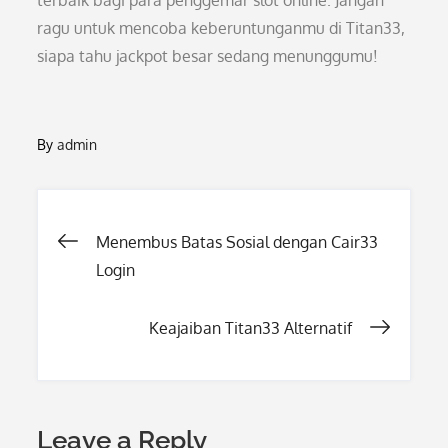
terbaik bagi para penggemar slot online. Jangan
ragu untuk mencoba keberuntunganmu di Titan33,
siapa tahu jackpot besar sedang menunggumu!
By
admin
Post
Menembus Batas Sosial dengan Cair33
Login
navigation
Keajaiban Titan33 Alternatif
Leave a Reply