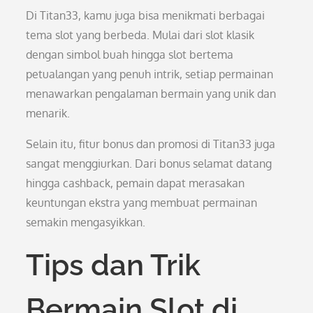
Di Titan33, kamu juga bisa menikmati berbagai
tema slot yang berbeda. Mulai dari slot klasik
dengan simbol buah hingga slot bertema
petualangan yang penuh intrik, setiap permainan
menawarkan pengalaman bermain yang unik dan
menarik.
Selain itu, fitur bonus dan promosi di Titan33 juga
sangat menggiurkan. Dari bonus selamat datang
hingga cashback, pemain dapat merasakan
keuntungan ekstra yang membuat permainan
semakin mengasyikkan.
Tips dan Trik
Bermain Slot di