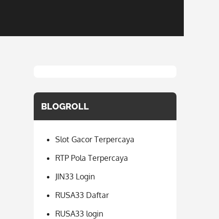
BLOGROLL
Slot Gacor Terpercaya
RTP Pola Terpercaya
JIN33 Login
RUSA33 Daftar
RUSA33 login