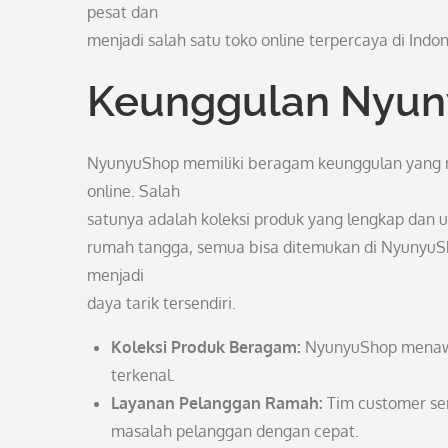
pesat dan
menjadi salah satu toko online terpercaya di Indon
Keunggulan Nyu
NyunyuShop memiliki beragam keunggulan yang 
online. Salah
satunya adalah koleksi produk yang lengkap dan up
rumah tangga, semua bisa ditemukan di NyunyuSho
menjadi
daya tarik tersendiri.
Koleksi Produk Beragam:
NyunyuShop menawa
terkenal.
Layanan Pelanggan Ramah:
Tim customer se
masalah pelanggan dengan cepat.