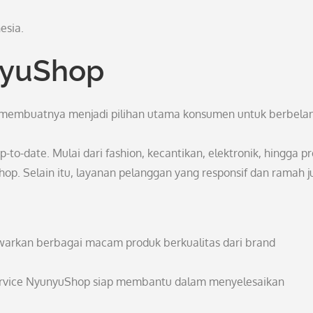
esia.
nyuShop
membuatnya menjadi pilihan utama konsumen untuk berbelan
-to-date. Mulai dari fashion, kecantikan, elektronik, hingga p
p. Selain itu, layanan pelanggan yang responsif dan ramah j
rkan berbagai macam produk berkualitas dari brand
rvice NyunyuShop siap membantu dalam menyelesaikan