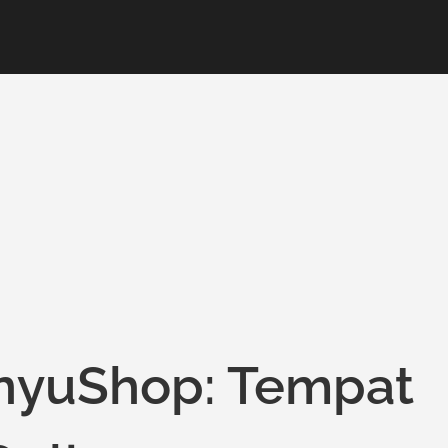
nyuShop: Tempat