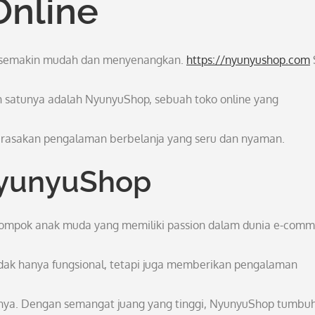
Online
ja semakin mudah dan menyenangkan.
https://nyunyushop.com
 satunya adalah NyunyuShop, sebuah toko online yang
erasakan pengalaman berbelanja yang seru dan nyaman.
NyunyuShop
lompok anak muda yang memiliki passion dalam dunia e-comm
tidak hanya fungsional, tetapi juga memberikan pengalaman
nnya. Dengan semangat juang yang tinggi, NyunyuShop tumbu