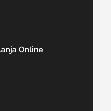
anja Online