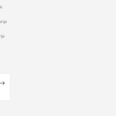
uk
anja
nja