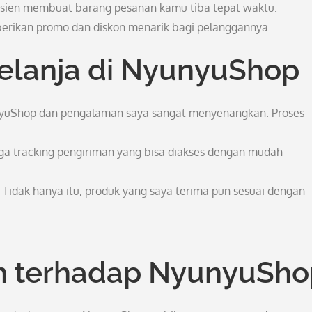
isien membuat barang pesanan kamu tiba tepat waktu.
rikan promo dan diskon menarik bagi pelanggannya.
elanja di NyunyuShop
nyuShop dan pengalaman saya sangat menyenangkan. Proses
 tracking pengiriman yang bisa diakses dengan mudah
Tidak hanya itu, produk yang saya terima pun sesuai dengan
 terhadap NyunyuSho