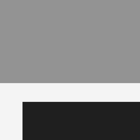
Skip
to
content