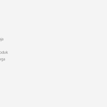
ja
roduk
uga