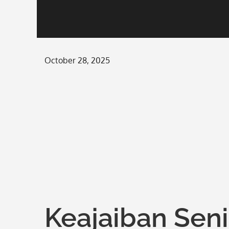
Posted
October 28, 2025
on
Keajaiban Sen