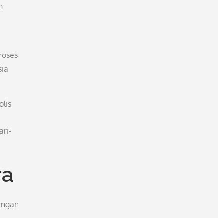
n
roses
sia
olis
ari-
ra
dengan