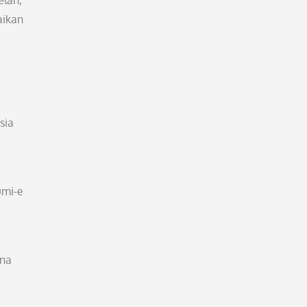
elan,
aikan
sia
umi-e
rna