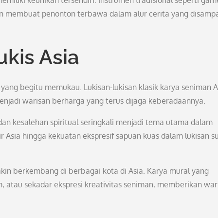
emiliki keunikan tersendiri. Instrumen tradisional seperti gam
an membuat penonton terbawa dalam alur cerita yang disamp
ukis Asia
l yang begitu memukau. Lukisan-lukisan klasik karya seniman A
menjadi warisan berharga yang terus dijaga keberadaannya.
dan kesalehan spiritual seringkali menjadi tema utama dalam
t air Asia hingga kekuatan ekspresif sapuan kuas dalam lukisan s
makin berkembang di berbagai kota di Asia. Karya mural yang
, atau sekadar ekspresi kreativitas seniman, memberikan wa