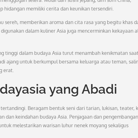
enggugah selera. Mulai dari sushi Jepang, dim sum China,
ap hidangan memiliki cerita dan keunikan tersendiri.
tau sereh, memberikan aroma dan cita rasa yang begitu khas 
 digunakan dalam kuliner Asia juga mencerminkan kekayaan 
jung tinggi dalam budaya Asia turut menambah kenikmatan saa
di ajang untuk berkumpul bersama keluarga atau teman, sali
g erat.
dayasia yang Abadi
rtandingi. Beragam bentuk seni dari tarian, lukisan, teater, k
gaman dan keindahan budaya Asia. Penjagaan dan pengembanga
ntuk melestarikan warisan luhur nenek moyang sekaligus