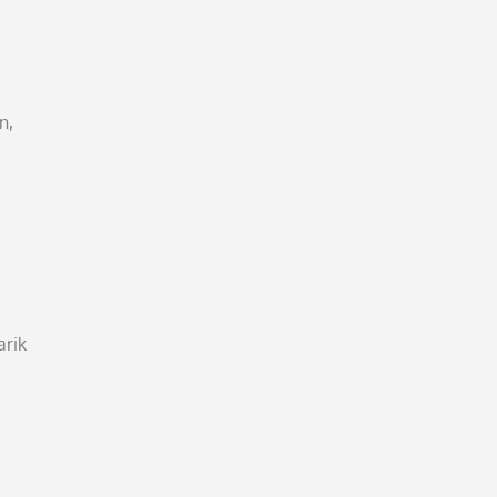
n,
arik