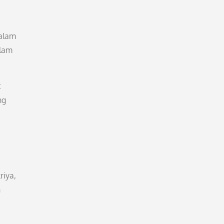
dalam
alam
t
ng
riya,
n