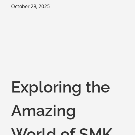
Posted
October 28, 2025
on
Exploring the
Amazing
World of SMK