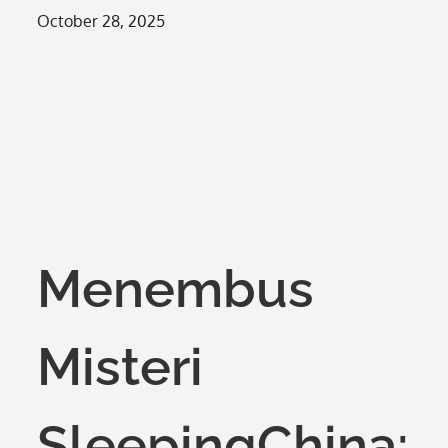
Posted
October 28, 2025
on
Menembus
Misteri
SleepingChina: