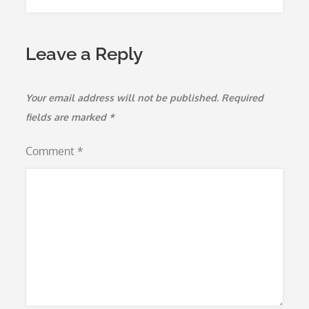
Leave a Reply
Your email address will not be published.
Required
fields are marked
*
Comment
*