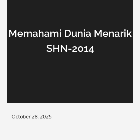
Memahami Dunia Menarik
SHN-2014
Posted
October 28, 2025
on