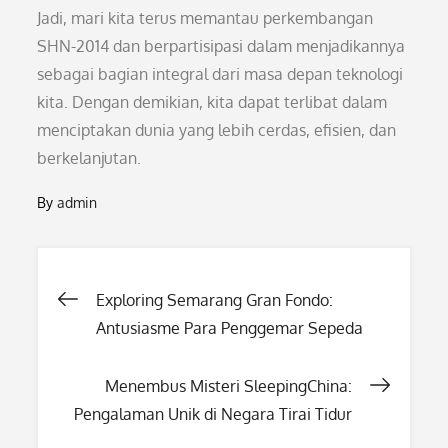
Jadi, mari kita terus memantau perkembangan
SHN-2014 dan berpartisipasi dalam menjadikannya
sebagai bagian integral dari masa depan teknologi
kita. Dengan demikian, kita dapat terlibat dalam
menciptakan dunia yang lebih cerdas, efisien, dan
berkelanjutan.
By
admin
Post
Exploring Semarang Gran Fondo:
Antusiasme Para Penggemar Sepeda
navigation
Menembus Misteri SleepingChina:
Pengalaman Unik di Negara Tirai Tidur