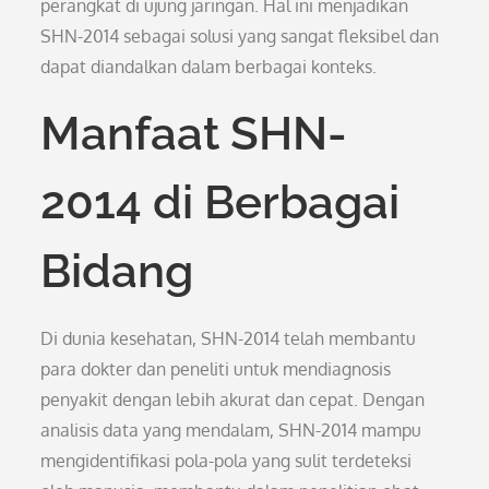
perangkat di ujung jaringan. Hal ini menjadikan
SHN-2014 sebagai solusi yang sangat fleksibel dan
dapat diandalkan dalam berbagai konteks.
Manfaat SHN-
2014 di Berbagai
Bidang
Di dunia kesehatan, SHN-2014 telah membantu
para dokter dan peneliti untuk mendiagnosis
penyakit dengan lebih akurat dan cepat. Dengan
analisis data yang mendalam, SHN-2014 mampu
mengidentifikasi pola-pola yang sulit terdeteksi