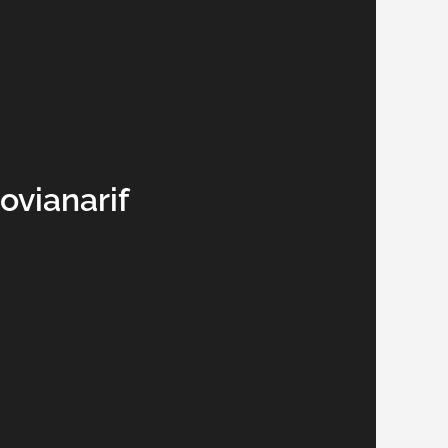
vianarif