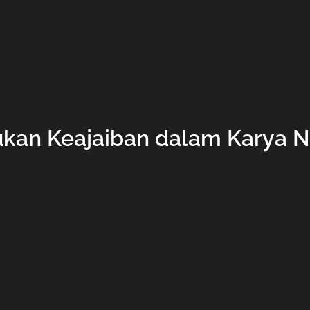
an Keajaiban dalam Karya No