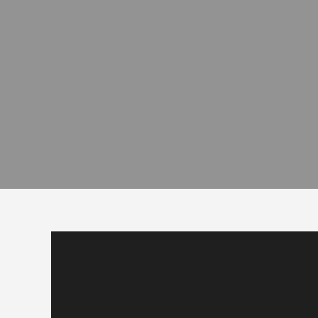
Skip
to
content