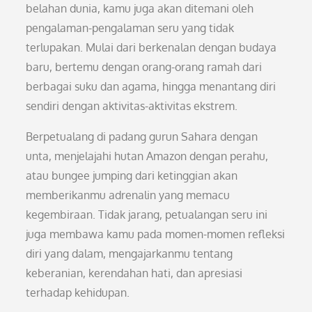
belahan dunia, kamu juga akan ditemani oleh
pengalaman-pengalaman seru yang tidak
terlupakan. Mulai dari berkenalan dengan budaya
baru, bertemu dengan orang-orang ramah dari
berbagai suku dan agama, hingga menantang diri
sendiri dengan aktivitas-aktivitas ekstrem.
Berpetualang di padang gurun Sahara dengan
unta, menjelajahi hutan Amazon dengan perahu,
atau bungee jumping dari ketinggian akan
memberikanmu adrenalin yang memacu
kegembiraan. Tidak jarang, petualangan seru ini
juga membawa kamu pada momen-momen refleksi
diri yang dalam, mengajarkanmu tentang
keberanian, kerendahan hati, dan apresiasi
terhadap kehidupan.