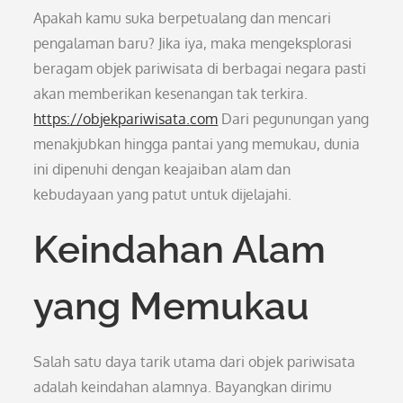
Apakah kamu suka berpetualang dan mencari
pengalaman baru? Jika iya, maka mengeksplorasi
beragam objek pariwisata di berbagai negara pasti
akan memberikan kesenangan tak terkira.
https://objekpariwisata.com
Dari pegunungan yang
menakjubkan hingga pantai yang memukau, dunia
ini dipenuhi dengan keajaiban alam dan
kebudayaan yang patut untuk dijelajahi.
Keindahan Alam
yang Memukau
Salah satu daya tarik utama dari objek pariwisata
adalah keindahan alamnya. Bayangkan dirimu