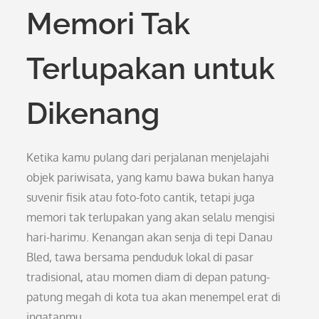
Memori Tak
Terlupakan untuk
Dikenang
Ketika kamu pulang dari perjalanan menjelajahi
objek pariwisata, yang kamu bawa bukan hanya
suvenir fisik atau foto-foto cantik, tetapi juga
memori tak terlupakan yang akan selalu mengisi
hari-harimu. Kenangan akan senja di tepi Danau
Bled, tawa bersama penduduk lokal di pasar
tradisional, atau momen diam di depan patung-
patung megah di kota tua akan menempel erat di
ingatanmu.