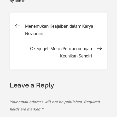
By
admin
Post
Menemukan Keajaiban dalam Karya
Novianarif
navigation
Okegugel: Mesin Pencari dengan
Keunikan Sendiri
Leave a Reply
Your email address will not be published.
Required
fields are marked
*