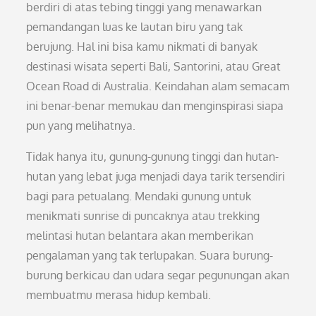
berdiri di atas tebing tinggi yang menawarkan
pemandangan luas ke lautan biru yang tak
berujung. Hal ini bisa kamu nikmati di banyak
destinasi wisata seperti Bali, Santorini, atau Great
Ocean Road di Australia. Keindahan alam semacam
ini benar-benar memukau dan menginspirasi siapa
pun yang melihatnya.
Tidak hanya itu, gunung-gunung tinggi dan hutan-
hutan yang lebat juga menjadi daya tarik tersendiri
bagi para petualang. Mendaki gunung untuk
menikmati sunrise di puncaknya atau trekking
melintasi hutan belantara akan memberikan
pengalaman yang tak terlupakan. Suara burung-
burung berkicau dan udara segar pegunungan akan
membuatmu merasa hidup kembali.