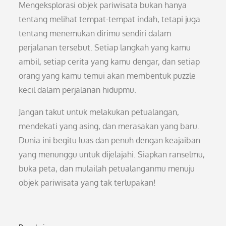
Mengeksplorasi objek pariwisata bukan hanya
tentang melihat tempat-tempat indah, tetapi juga
tentang menemukan dirimu sendiri dalam
perjalanan tersebut. Setiap langkah yang kamu
ambil, setiap cerita yang kamu dengar, dan setiap
orang yang kamu temui akan membentuk puzzle
kecil dalam perjalanan hidupmu.
Jangan takut untuk melakukan petualangan,
mendekati yang asing, dan merasakan yang baru.
Dunia ini begitu luas dan penuh dengan keajaiban
yang menunggu untuk dijelajahi. Siapkan ranselmu,
buka peta, dan mulailah petualanganmu menuju
objek pariwisata yang tak terlupakan!